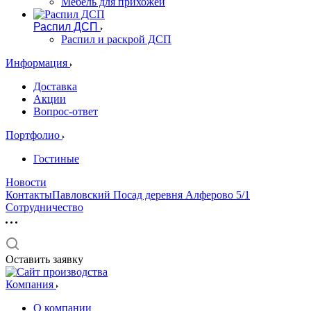
Мебель для прихожей
Распил ДСП
Распил и раскрой ДСП
Информация
Доставка
Акции
Вопрос-ответ
Портфолио
Гостиные
Новости
КонтактыПавловский Посад деревня Алферово 5/1
Сотрудничество
Оставить заявку
Компания
О компании