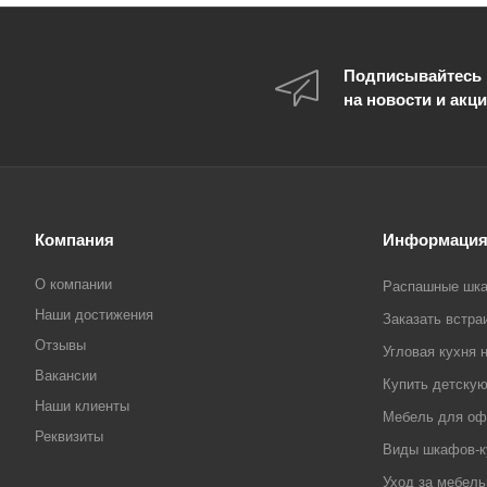
Подписывайтесь
на новости и акц
Компания
Информаци
О компании
Распашные шка
Наши достижения
Заказать встр
Отзывы
Угловая кухня н
Вакансии
Купить детску
Наши клиенты
Мебель для офи
Реквизиты
Виды шкафов-к
Уход за мебел