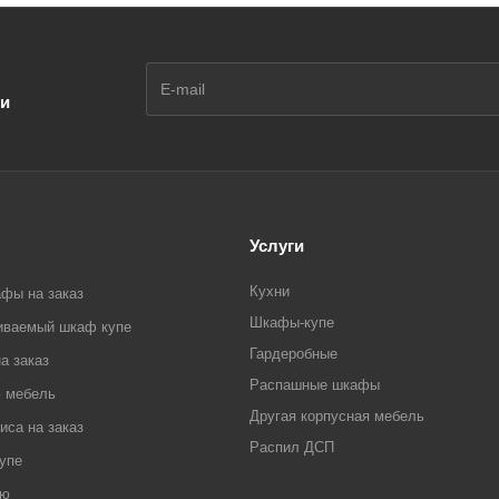
ии
я
Услуги
Кухни
фы на заказ
Шкафы-купе
аиваемый шкаф купе
Гардеробные
а заказ
Распашные шкафы
ю мебель
Другая корпусная мебель
са на заказ
Распил ДСП
упе
ью