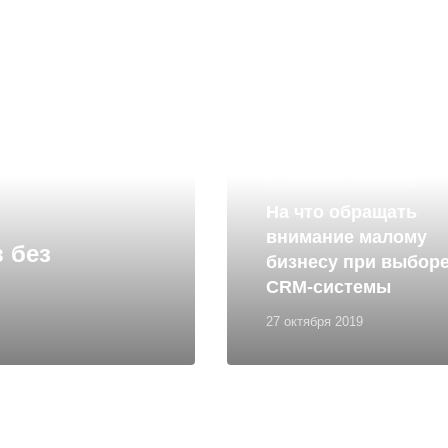
Управление проектами
На что обращать
внимание малому
 без
бизнесу при выбор
CRM-системы
27 октября 2019