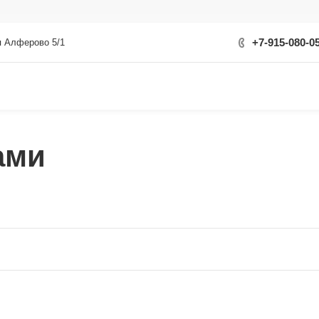
+7-915-080-0
я Алферово 5/1
ами