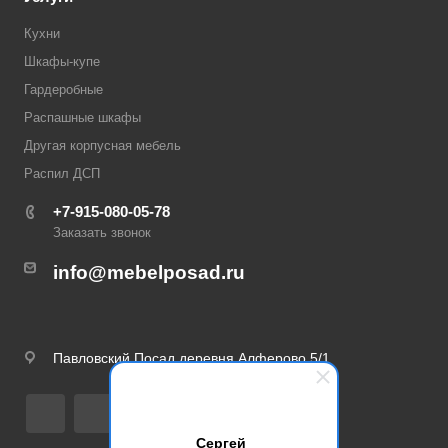
Кухни
Шкафы-купе
Гардеробные
Распашные шкафы
Другая корпусная мебель
Распил ДСП
+7-915-080-05-78
Заказать звонок
info@mebelposad.ru
Павловский Посад деревня Алферово 5/1
Сергей