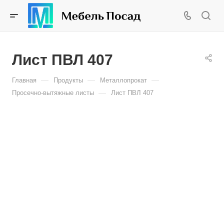
Лист ПВЛ 407
—
—
—
Главная
Продукты
Металлопрокат
—
Просечно-вытяжные листы
Лист ПВЛ 407