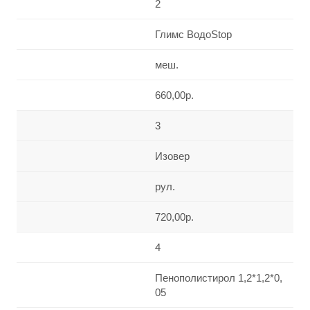
2
Глимс ВодоStop
меш.
660,00р.
3
Изовер
рул.
720,00р.
4
Пенополистирол 1,2*1,2*0,
05