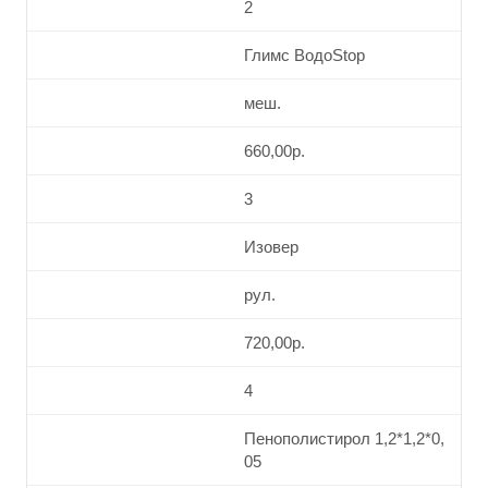
2
Глимс ВодоStop
меш.
660,00р.
3
Изовер
рул.
720,00р.
4
Пенополистирол 1,2*1,2*0,
05