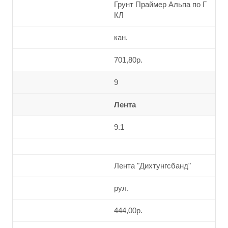
Грунт Праймер Альпа по Г
КЛ
кан.
701,80р.
9
Лента
9.1
Лента "Дихтунгсбанд"
рул.
444,00р.