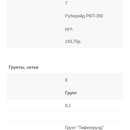
7
Руберойд РКП-350
рул.
143,75р.
Грунты, сетки
8
Грунт
8.1
Грунт "Тифенгрунд"