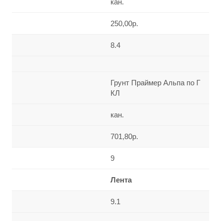
кан.
250,00р.
8.4
Грунт Праймер Альпа по Г
КЛ
кан.
701,80р.
9
Лента
9.1