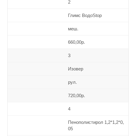
2
Глимс ВодоStop
меш.
660,00р.
3
Изовер
рул.
720,00р.
4
Пенополистирол 1,2*1,2*0,
05